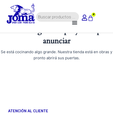
Ir
al
Búsqueda
contenido
0
Carrito
de
Menú
productos
Tenemos grandes proyectos por
anunciar
Se está cocinando algo grande. Nuestra tienda está en obras y
pronto abrirá sus puertas.
ATENCIÓN AL CLIENTE