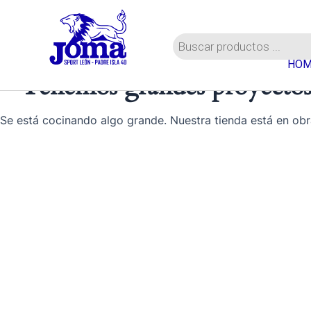
Ir
al
Búsqueda
contenido
de
HOM
productos
Tenemos grandes proyectos
Se está cocinando algo grande. Nuestra tienda está en obr