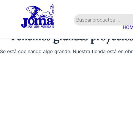
Ir
al
Búsqueda
contenido
de
HOM
productos
Tenemos grandes proyectos
Se está cocinando algo grande. Nuestra tienda está en obr