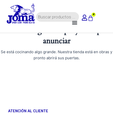
Ir
al
Búsqueda
contenido
0
Carrito
de
Menú
productos
Tenemos grandes proyectos por
anunciar
Se está cocinando algo grande. Nuestra tienda está en obras y
pronto abrirá sus puertas.
ATENCIÓN AL CLIENTE