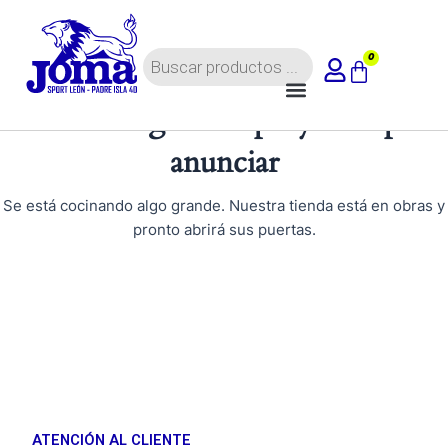
Ir
al
Búsqueda
contenido
0
Carrito
de
Menú
productos
Tenemos grandes proyectos por
anunciar
Se está cocinando algo grande. Nuestra tienda está en obras y
pronto abrirá sus puertas.
ATENCIÓN AL CLIENTE