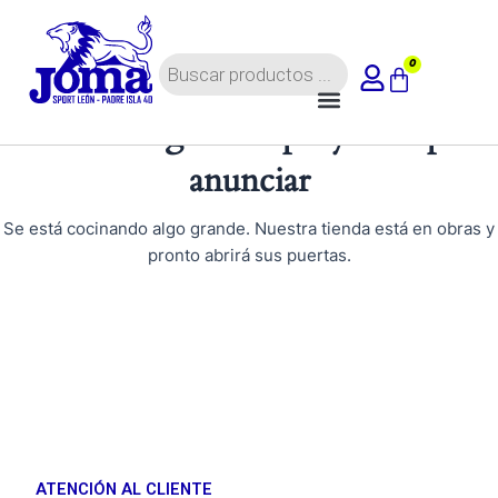
Ir
al
Búsqueda
contenido
0
Carrito
de
Menú
productos
Tenemos grandes proyectos por
anunciar
Se está cocinando algo grande. Nuestra tienda está en obras y
pronto abrirá sus puertas.
ATENCIÓN AL CLIENTE