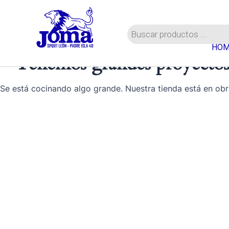
Ir
al
Búsqueda
contenido
de
HOM
productos
Tenemos grandes proyectos
Se está cocinando algo grande. Nuestra tienda está en obr