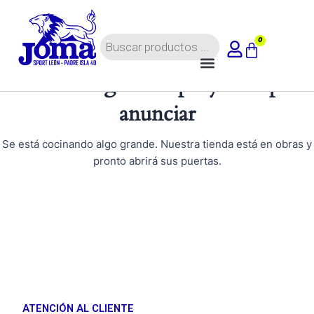
Ir
al
Búsqueda
contenido
0
Carrito
de
Menú
productos
Tenemos grandes proyectos por
anunciar
Se está cocinando algo grande. Nuestra tienda está en obras y
pronto abrirá sus puertas.
ATENCIÓN AL CLIENTE