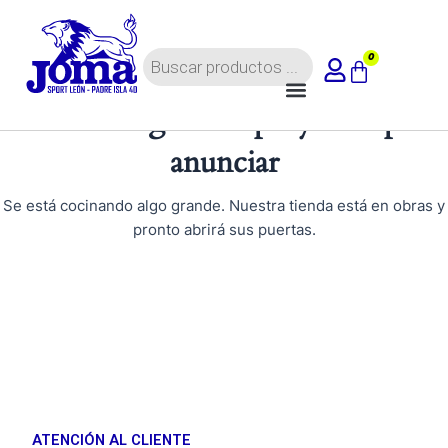
Ir
al
Búsqueda
contenido
0
Carrito
de
Menú
productos
Tenemos grandes proyectos por
anunciar
Se está cocinando algo grande. Nuestra tienda está en obras y
pronto abrirá sus puertas.
ATENCIÓN AL CLIENTE