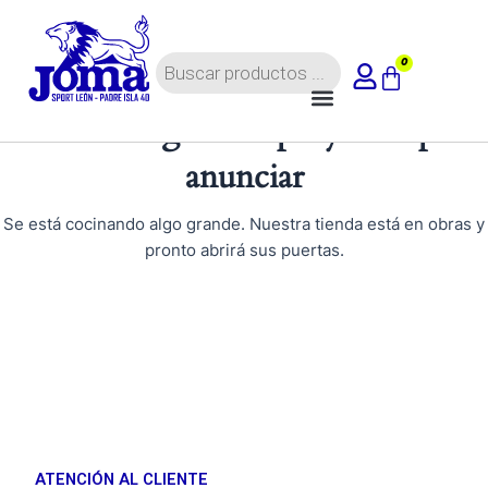
Ir
al
Búsqueda
contenido
0
Carrito
de
Menú
productos
Tenemos grandes proyectos por
anunciar
Se está cocinando algo grande. Nuestra tienda está en obras y
pronto abrirá sus puertas.
ATENCIÓN AL CLIENTE