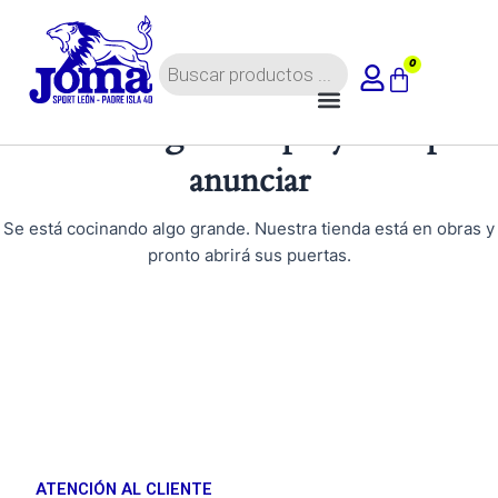
Ir
al
Búsqueda
contenido
0
Carrito
de
Menú
productos
Tenemos grandes proyectos por
anunciar
Se está cocinando algo grande. Nuestra tienda está en obras y
pronto abrirá sus puertas.
ATENCIÓN AL CLIENTE