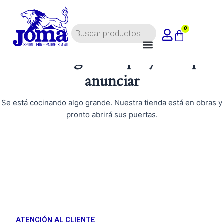
Ir
al
Búsqueda
contenido
0
Carrito
de
Menú
productos
Tenemos grandes proyectos por
anunciar
Se está cocinando algo grande. Nuestra tienda está en obras y
pronto abrirá sus puertas.
ATENCIÓN AL CLIENTE