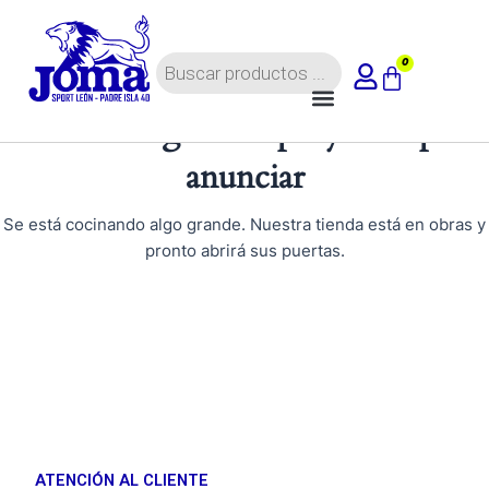
Ir
al
Búsqueda
contenido
0
Carrito
de
Menú
productos
Tenemos grandes proyectos por
anunciar
Se está cocinando algo grande. Nuestra tienda está en obras y
pronto abrirá sus puertas.
ATENCIÓN AL CLIENTE