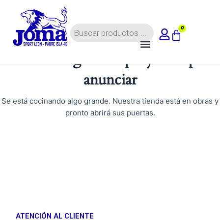
Ir
al
Búsqueda
contenido
0
Carrito
de
Menú
productos
Tenemos grandes proyectos por
anunciar
Se está cocinando algo grande. Nuestra tienda está en obras y
pronto abrirá sus puertas.
ATENCIÓN AL CLIENTE