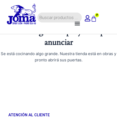
Ir
al
Búsqueda
contenido
0
Carrito
de
Menú
productos
Tenemos grandes proyectos por
anunciar
Se está cocinando algo grande. Nuestra tienda está en obras y
pronto abrirá sus puertas.
ATENCIÓN AL CLIENTE