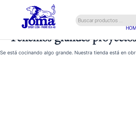
Ir
al
Búsqueda
contenido
de
HOM
productos
Tenemos grandes proyectos
Se está cocinando algo grande. Nuestra tienda está en obr