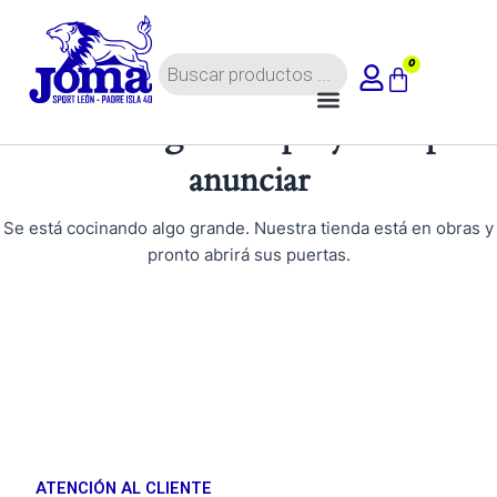
Ir
al
Búsqueda
contenido
0
Carrito
de
Menú
productos
Tenemos grandes proyectos por
anunciar
Se está cocinando algo grande. Nuestra tienda está en obras y
pronto abrirá sus puertas.
ATENCIÓN AL CLIENTE