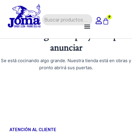
Ir
al
Búsqueda
contenido
0
Carrito
de
Menú
productos
Tenemos grandes proyectos por
anunciar
Se está cocinando algo grande. Nuestra tienda está en obras y
pronto abrirá sus puertas.
ATENCIÓN AL CLIENTE