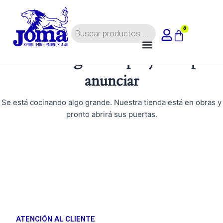
Ir
al
Búsqueda
contenido
0
Carrito
de
Menú
productos
Tenemos grandes proyectos por
anunciar
Se está cocinando algo grande. Nuestra tienda está en obras y
pronto abrirá sus puertas.
ATENCIÓN AL CLIENTE