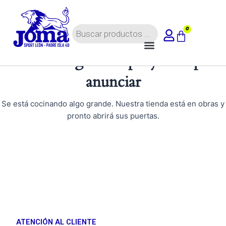
Ir
al
Búsqueda
contenido
0
Carrito
de
Menú
productos
Tenemos grandes proyectos por
anunciar
Se está cocinando algo grande. Nuestra tienda está en obras y
pronto abrirá sus puertas.
ATENCIÓN AL CLIENTE